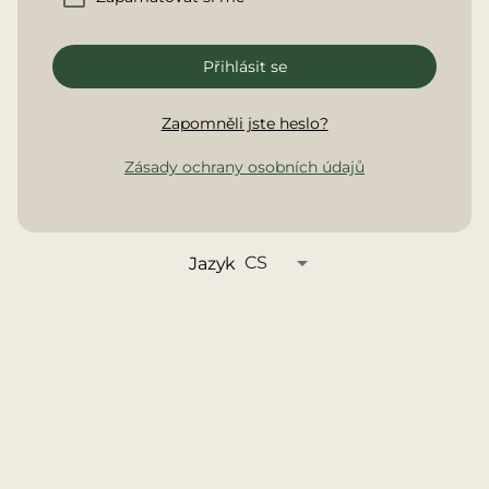
Přihlásit se
Zapomněli jste heslo?
Zásady ochrany osobních údajů
arrow_drop_down
CS
Jazyk